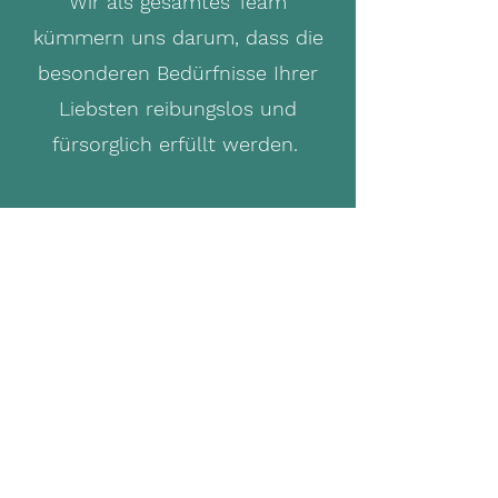
Wir als gesamtes Team
kümmern uns darum, dass die
besonderen Bedürfnisse Ihrer
Liebsten reibungslos und
fürsorglich erfüllt werden.
Fachärztliche Weiterbildung für
Kinder- und Jugendmedizin:
Die Ausbildung zur Fachärztin /
zum Facharzt für Kinder- und
Jugendmedizin liegt uns am
Herzen und wir freuen uns das
medizinische Wissen und die
praktischen Fertigkeiten der