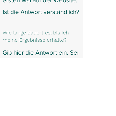
ersten Mal auf der Website.
Ist die Antwort verständlich?
Wie lange dauert es, bis ich
meine Ergebnisse erhalte?
Gib hier die Antwort ein. Sei
aufmerksam, schreib
deutlich und präzise und
füge sowohl schriftliche als
auch visuelle Beispiele
hinzu. Lies dir alles noch